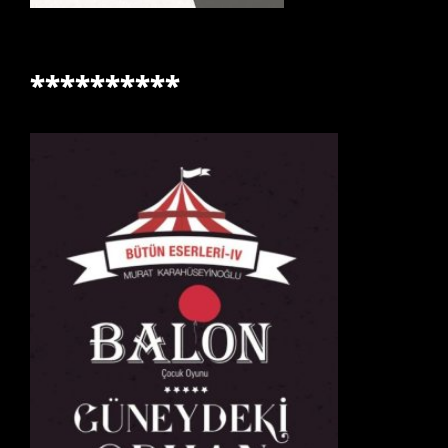
**********