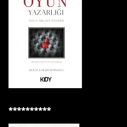
**********