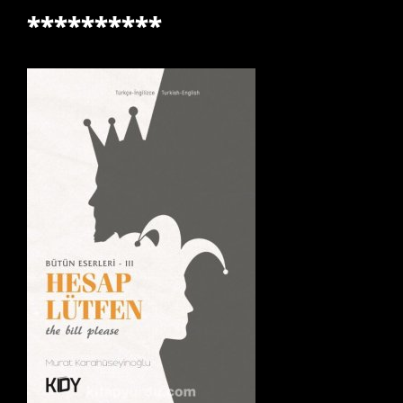
**********