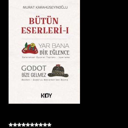
**********