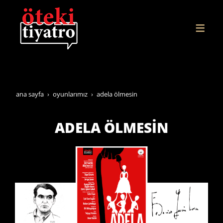
ana sayfa
oyunlarimiz
adela ölmesi̇n
ADELA ÖLMESİN