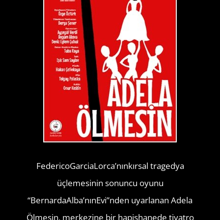
FedericoGarciaLorca’nınkırsal tragedya
üçlemesinin sonuncu oyunu
“BernardaAlba’nınEvi”nden uyarlanan Adela
Ölmesin, merkezine bir hapishanede tiyatro