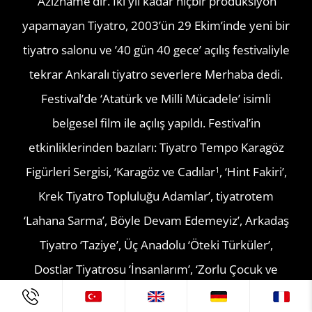
‘Azizname’dir. İki yıl kadar hiçbir prodüksiyon
yapamayan Tiyatro, 2003’ün 29 Ekim’inde yeni bir
tiyatro salonu ve ’40 gün 40 gece’ açılış festivaliyle
tekrar Ankaralı tiyatro severlere Merhaba dedi.
Festival’de ‘Atatürk ve Milli Mücadele’ isimli
belgesel film ile açılış yapıldı. Festival’in
etkinliklerinden bazıları: Tiyatro Tempo Karagöz
Figürleri Sergisi, ‘Karagöz ve Cadılar
, ‘Hint Fakiri’,
1
Krek Tiyatro Topluluğu Adamlar’, tiyatrotem
‘Lahana Sarma’, Böyle Devam Edemeyiz’, Arkadaş
Tiyatro ‘Taziye’, Üç Anadolu ‘Öteki Türküler’,
Dostlar Tiyatrosu ‘İnsanlarım’, ‘Zorlu Çocuk ve
Gençlik Tiyatrosu ‘Müziğin Kalbi’, Ankara Deneme