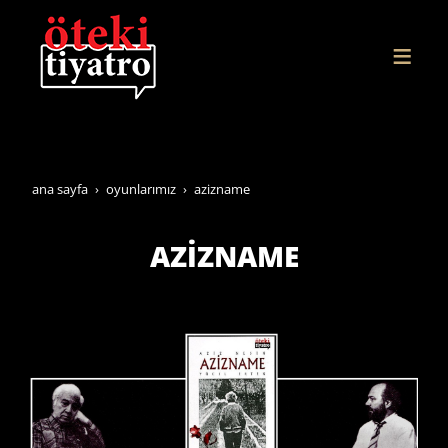
ana sayfa
oyunlarimiz
azi̇zname
AZİZNAME