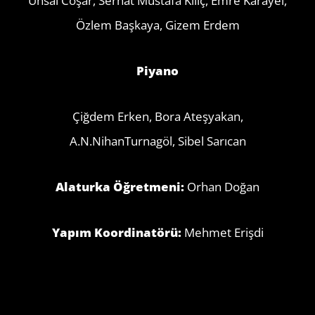
Ünsal Coşar, Serhat Mustafa Kılıç, Emre Karayel,
Özlem Başkaya, Gizem Erdem
Piyano
Çiğdem Erken, Bora Ateşyakan,
A.N.NihanTurnagöl, Sibel Sarıcan
Alaturka Öğretmeni:
Orhan Doğan
Yapım Koordinatörü:
Mehmet Erişdi